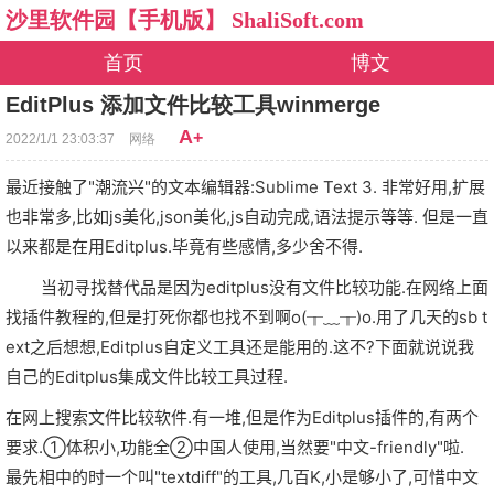
沙里软件园【手机版】 ShaliSoft.com
首页
博文
EditPlus 添加文件比较工具winmerge
A
+
2022/1/1 23:03:37
网络
最近接触了"潮流兴"的文本编辑器:Sublime Text 3. 非常好用,扩展
也非常多,比如js美化,json美化,js自动完成,语法提示等等. 但是一直
以来都是在用Editplus.毕竟有些感情,多少舍不得.
当初寻找替代品是因为editplus没有文件比较功能.在网络上面
找插件教程的,但是打死你都也找不到啊o(╥﹏╥)o.用了几天的sb t
ext之后想想,Editplus自定义工具还是能用的.这不?下面就说说我
自己的Editplus集成文件比较工具过程.
在网上搜索文件比较软件.有一堆,但是作为Editplus插件的,有两个
要求.①体积小,功能全②中国人使用,当然要"中文-friendly"啦.
最先相中的时一个叫"textdiff"的工具,几百K,小是够小了,可惜中文