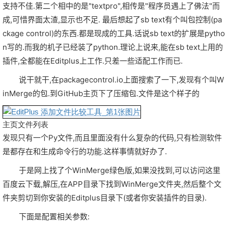
支持不佳.第二个相中的是"textpro",相传是"程序员遇上了佛法"而
成,可惜界面太渣,显示也不足. 最后想起了sb text有个叫包控制(pa
ckage control)的东西.都是现成的工具.话说sb text的扩展是pytho
n写的.而我的机子已经装了python.理论上说来,能在sb text上用的
插件,全都能在Editplus上工作.只差一些适配工作而已.
说干就干,在packagecontrol.io上面搜索了一下,发现有个叫W
inMerge的包.到GitHub主页下了压缩包.文件是这个样子的
主页文件列表
发现只有一个Py文件,而且里面没有什么复杂的代码,只有检测软件
是都存在和生成命令行的功能.这样事情就好办了.
于是网上找了个WinMerge绿色版,如果没找到,可以访问这里
百度云下载,解压,在APP目录下找到WinMerge文件夹,然后整个文
件夹剪切到你安装的Editplus目录下(或者你安装插件的目录).
下面是配置相关参数: