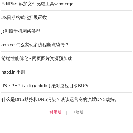
EditPlus 添加文件比较工具winmerge
JS日期格式化扩展函数
js判断手机网络类型
asp.net怎么实现多线程断点续传？
前端性能优化 - 网页图片资源预加载
httpd.ini手册
IIS下PHP is_dir()/mkdir() 绝对路径目录BUG
什么是DNS劫持和DNS污染？谈谈运营商的流氓DNS劫持。
触屏版
|
电脑版