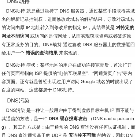
DNS劫持
DNS劫持 就是通过劫持了 DNS 服务器，通过某些手段取得某域
名的解析记录控制权，进而修改此域名的解析结果，导致对该域名
的访问由原 IP 地址转入到修改后的指定 IP，其结果就是
对特定的
网址不能访问
或访问的是假网址，从而实现窃取资料或者破坏原
有正常服务的目的。DNS劫持 通过篡改 DNS 服务器上的数据返回
给用户一个
错误的查询结果
来实现的。
DNS劫持 症状：某些地区的用户在成功连接宽带后，首次打开
任何页面都指向 ISP 提供的“电信互联星空”、“网通黄页广告”等内
容页面。还有就是曾经出现过用户访问 Google 域名的时候出现了
百度的网站。这些都属于 DNS劫持。
DNS污染
DNS污染 是一种让一般用户由于得到虚假目标主机 IP 而不能与
其通信的方法，是一种
DNS 缓存投毒攻击
（DNS cache poisonin
g）。其工作方式是：由于通常的 DNS 查询没有任何认证机制，而
且 DNS 查询通常基于的 UDP 是
无连接不可靠
的协议，因此 DN